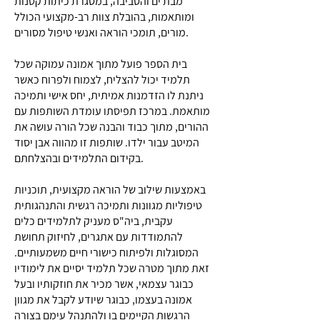
מבת ים והסביבה, במסגרת כיתות קטנות
ומותאמות, בהובלת צוות רב-מקצועי הכולל
מורים, תומכי הוראה ואנשי טיפול מסורים.
בית הספר פועל מתוך אמונה עמוקה שכל
תלמיד יכול להצליח, לצמוח ולפרוח כאשר
ניתנת לו הזדמנות אמיתית, יחס אישי ותמיכה
מותאמת. במרכז תפיסתו עומדת השותפות עם
ההורים, מתוך כבוד והבנה שכל הורה עושה את
המיטב עבור ילדו. שותפות זו מהווה אבן יסוד
בקידום התלמידים ובהצלחתם.
באמצעות שילוב של הוראה מקצועית, תוכניות
טיפוליות מגוונות ותמיכה רגשית והתנהגותית
עקבית, ביה"ס מעניק לתלמידים כלים
להתמודדות עם אתגרים, לחיזוק תחושת
המסוגלות ולפיתוח כישורי חיים משמעותיים.
זאת מתוך מטרה שכל תלמיד יסיים את לימודיו
כבוגר עצמאי, אשר מכיר את חוזקותיו ובעל
אמונה בעצמו, כבוגר שיודע לקבל את מגוון
הרגשות הקיימים בו ולהתנהל עימם בצורה