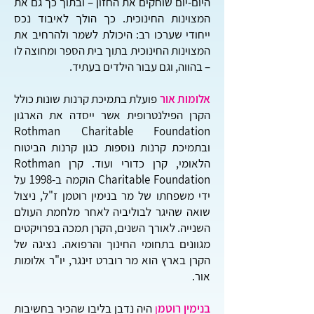
היום-יום שוחקים את החזון – ובתוך כך גם את
המצוינות החינוכית. כך הולך לאיבוד נכס
ייחודי שערכו רב: היכולת לשמר ולהרחיב את
המצוינות החינוכית בתוך בית הספר ומחוצה לו
– בהווה, וגם עבור הילדים בעתיד.
אלומות אור
פועלת בתמיכת קרנות שונות כולל
הקרן הפילנטרופית אשר ייסדה את הארגון
Rothman Charitable Foundation
ובתמיכת קרנות נוספות כגון קרנות הביטוח
הלאומי, קרן כדורי ועוד. קרן Rothman
Charitable Foundation הוקמה ב-1998 על
ידי משפחתו של מר בנימין רוטמן ז"ל, ניצול
שואה שהיגר לבוליביה לאחר מלחמת העולם
השנייה. לאורך השנים, הקרן תמכה בפרויקטים
מגוונים בתחומי החינוך והרפואה. נציגה של
הקרן בארץ הוא מר רוברט זינגר, יו"ר אלומות
אור.
בנימין רוטמ
ן
היה נדבן בליבו שהכיר בחשיבות