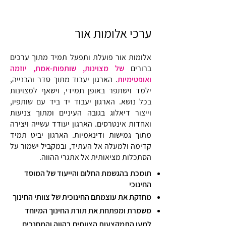
ערכי אלומות אור
אלומות אור פועלת ותפעל תמיד מתוך ערכים
ברורים
של מצוינות, שותפות-אמת, יוזמה
ואופטימיות
. הארגון יעבוד מתוך סדר והבנייה,
ילמד וישתפר באופן תמידי, וישאף למצוינות
בכל נושא. הארגון יעבוד יד ביד עם שותפיו,
וייצור דיאלוג בגובה העיניים ומתוך צניעות
ואחדות אינטרסים. הארגון יעודד עשייה ויצירה
מתוך גמישות ודינאמיות. הארגון יביט תמיד
קדימה ולמעלה אל העתיד, ובמקביל ישמור על
הסתכלות מציאותית אל אתגרי ההווה.
תומכת בהגשמת החלום והייעוד של המוסד
החינוכי
מחזקת את עוצמתם החינוכית של צוותי החינוך
משמרת ומפתחת את תורת החינוך המיוחד
למען התמקצעות הצוותים בהווה והמחנכים